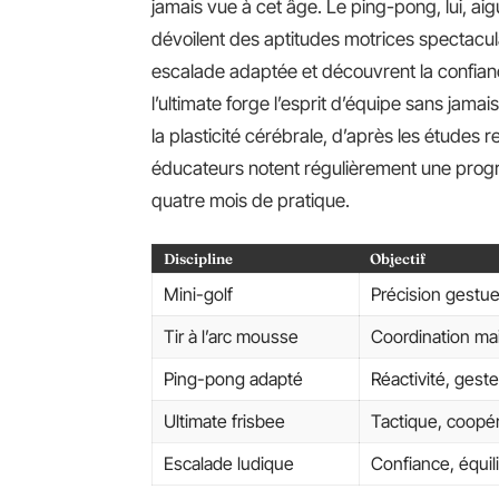
jamais vue à cet âge. Le ping-pong, lui, aig
dévoilent des aptitudes motrices spectacul
escalade adaptée et découvrent la confianc
l’ultimate forge l’esprit d’équipe sans jamai
la plasticité cérébrale, d’après les études r
éducateurs notent régulièrement une progre
quatre mois de pratique.
Discipline
Objectif
Mini-golf
Précision gestuel
Tir à l’arc mousse
Coordination mai
Ping-pong adapté
Réactivité, gest
Ultimate frisbee
Tactique, coopé
Escalade ludique
Confiance, équil