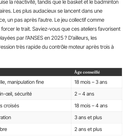
uise la réactivité, tandis que le basket et le badminton
aires. Les plus audacieux se lancent dans une
e, un pas après l’autre. Le jeu collectif comme
s forcer le trait. Saviez-vous que ces ateliers favorisent
elayées par l’ANSES en 2025 ? D’ailleurs, les
ssion très rapide du contrôle moteur après trois à
Âge conseillé
le, manipulation fine
18 mois – 3 ans
n-œil, sécurité
2 – 4 ans
es croisés
18 mois – 4 ans
ration
3 ans et plus
ibre
2 ans et plus