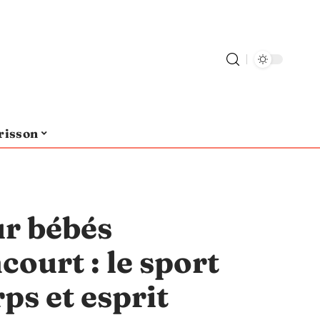
risson
ur bébés
ourt : le sport
ps et esprit