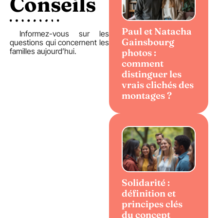
Conseils
Paul et Natacha
Informez-vous sur les
Gainsbourg
questions qui concernent les
familles aujourd’hui.
photos :
comment
distinguer les
vrais clichés des
montages ?
Solidarité :
définition et
principes clés
du concept