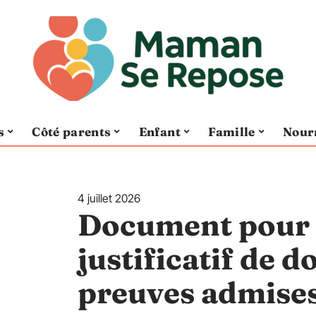
s
Côté parents
Enfant
Famille
Nour
4 juillet 2026
Document pour s
justificatif de do
preuves admise