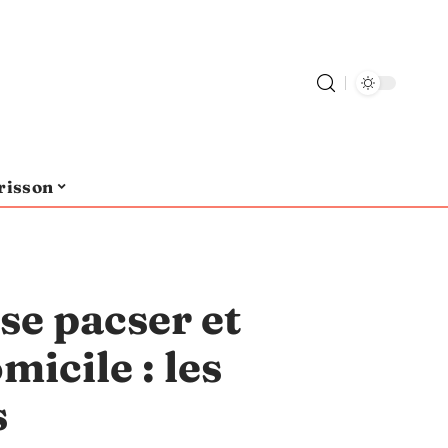
risson
e pacser et
micile : les
s